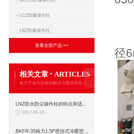
防护
LCZ防爆操作柱
螺纹
LBZ防爆操作柱
引
查看全部产品 >>
径6
·
相关文章
ARTICLES
致力于成为合格的解决方案供应商！
LNZ防水防尘操作柱的特点和适用范围
2017-05-19
BKFR-35格力1.5P壁挂式冷暖型防爆空调器