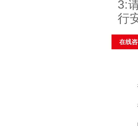
3
行
在线咨