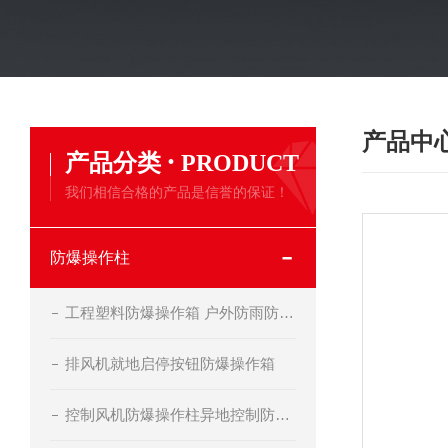
产品中
·
产品分类
PRODUCT
我们相信合格的产品是信誉的保证！
防爆操作柱
工程塑料防爆操作箱 户外防雨防腐操作柱
排风机就地启停按钮防爆操作箱
控制风机防爆操作柱异地控制防爆按钮箱