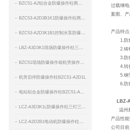
BZC51-A2铝合金防爆操作柱两钮立式
过载继电
案图、产
BZC53-A2D3B1K1防爆操作柱两钮三灯一表一开关
产品特点
BZC53-A2D3K1B1控制水泵防爆操作柱
1.防爆
LBZ-A3D3K1现场防爆操作柱三灯三钮带开关立式
2.铸铝
3.防爆
BZC51现场防爆操作箱机旁操作柱立杆防爆按钮箱工地防爆控制箱
4.转换
5.钢管
机旁启停防爆操作柱BZC51-A2D1L
6.防爆操作
电站铝合金防爆操作柱BZC51-A2D3K1带急停按钮发
LBZ
LCZ-A3D3K1L防爆操作柱三灯三钮一转换立式
温州腾轩
产品性能
LCZ-A2D2B1电动机防爆操作柱两灯两钮一表
公司目前