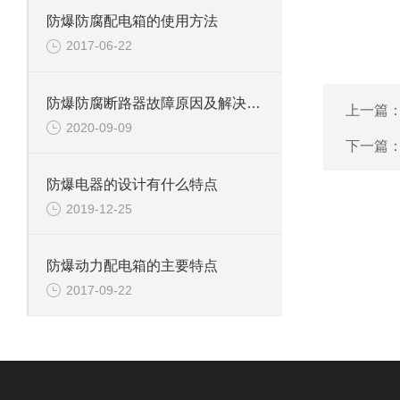
防爆防腐配电箱的使用方法
2017-06-22
防爆防腐断路器故障原因及解决，*
上一篇
2020-09-09
下一篇
防爆电器的设计有什么特点
2019-12-25
防爆动力配电箱的主要特点
2017-09-22