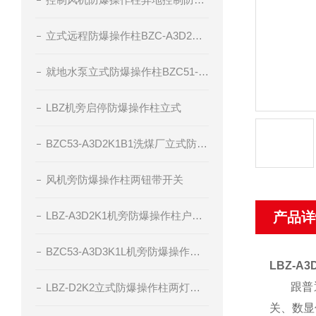
立式远程防爆操作柱BZC-A3D2K1L
就地水泵立式防爆操作柱BZC51-A2D2B1
LBZ机旁启停防爆操作柱立式
BZC53-A3D2K1B1洗煤厂立式防爆操作柱
风机旁防爆操作柱两钮带开关
LBZ-A3D2K1机旁防爆操作柱户外带防雨罩
产品详
BZC53-A3D3K1L机旁防爆操作柱IIB级IP65
LBZ-
跟普
LBZ-D2K2立式防爆操作柱两灯两开关
关、数显