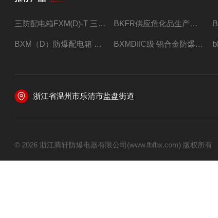
三防配电箱FXM(D)-T 三防型黑色工程塑料
BKFR供应危化品生产车间1.5匹2匹3匹5匹防爆空调
BXM（D）防爆配电箱 防爆照明动力箱厂家 定做
BXMDIIC级 铝合金防爆照明动力配电箱 加工定做
浙江省温州市乐清市盐盘街道
© 2026 浙江腾轩防爆电器有限公司(www.fbfbx.com) 版权所