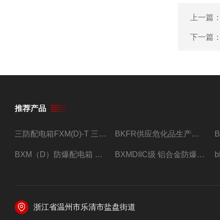
上一篇
下一篇
推荐产品
三防配电箱FXM(D)-T 三防型黑色工程塑料
BKFR供应危化品生产车间1.5匹2匹3匹5匹防爆空调
BXM（D）防爆配电箱 防爆照明动力箱厂家 定做
BXMDIIC级 铝合金防爆照明动力配电箱 加工定做
浙江省温州市乐清市盐盘街道