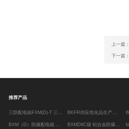
上一篇
下一篇
推荐产品
三防配电箱FXM(D)-T 三防型黑色工程塑料
BKFR供应危化品生产车间1.5匹2匹3匹5匹防爆空调
BXM（D）防爆配电箱 防爆照明动力箱厂家 定做
BXMDIIC级 铝合金防爆照明动力配电箱 加工定做