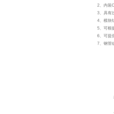
2、内装
3、具有
4、模块
5、可根
6、可提
7、钢管
在线咨