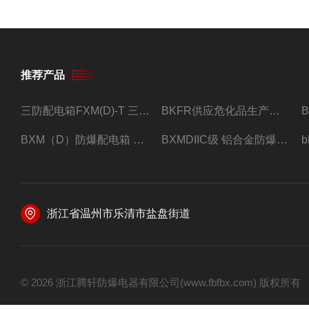
推荐产品
三防配电箱FXM(D)-T 三防型黑色工程塑料
BKFR供应危化品生产车间1.5匹2匹3匹5匹防爆空调
BXM（D）防爆配电箱 防爆照明动力箱厂家 定做
BXMDIIC级 铝合金防爆照明动力配电箱 加工定做
浙江省温州市乐清市盐盘街道
© 2026 浙江腾轩防爆电器有限公司(www.fbfbx.com) 版权所